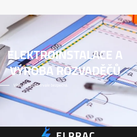
ELEKTROINSTALACE A
VÝROBA ROZVADĚČŮ
Vždy funkční a trvale bezpečná.