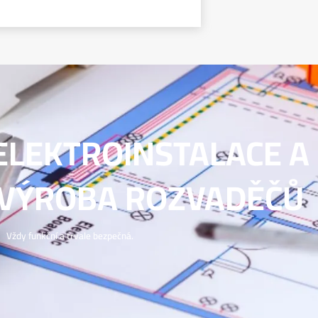
ELEKTROINSTALACE A
VÝROBA ROZVADĚČŮ
Vždy funkční a trvale bezpečná.