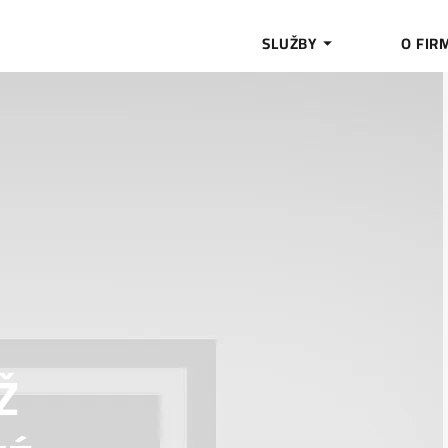
SLUŽBY
O FIR
Ž