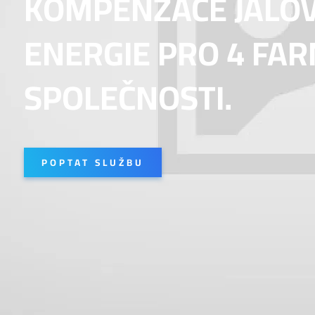
KOMPENZACE JALO
ENERGIE PRO 4 FA
SPOLEČNOSTI.
POPTAT SLUŽBU
MÁTE ZÁJEM O NAŠE SLUŽBY?
OZVĚTE SE NÁM
Jméno a příjmení *