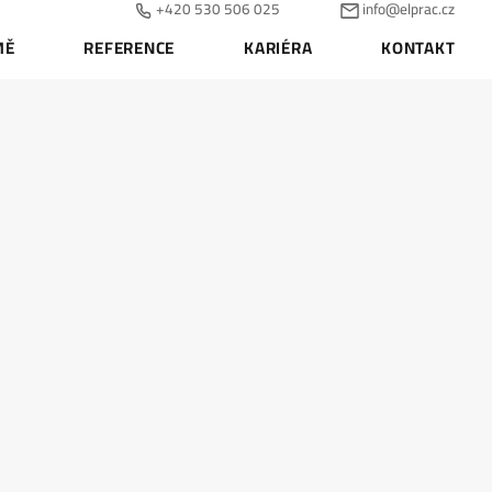
+420 530 506 025
info@elprac.cz
MĚ
REFERENCE
KARIÉRA
KONTAKT