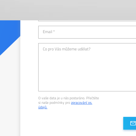
Telefon *
Email *
Co pro Vás můžeme udělat?
O vaše data je u nás postaráno. Přečtěte
si naše podmínky pro
zpracování os.
údajů.