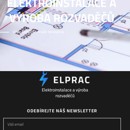
ELEKTROINSTALACE A
VÝROBA ROZVADĚČŮ
Vždy funkční a trvale bezpečná.
Elektroinstalace a výroba
rozvaděčů
ODEBÍREJTE NÁŠ NEWSLETTER
Váš email