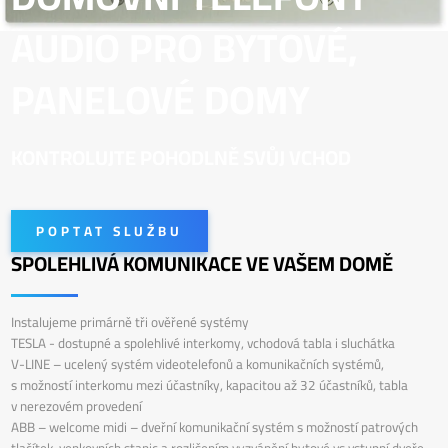
AUDIO PRO BYTOVÉ,
PANELOVÉ DOMY
KONTROLUJTE POHODLNĚ SVŮJ VCHOD
POPTAT SLUŽBU
SPOLEHLIVÁ KOMUNIKACE VE VAŠEM DOMĚ
Instalujeme primárně tři ověřené systémy
TESLA - dostupné a spolehlivé interkomy, vchodová tabla i sluchátka
V-LINE – ucelený systém videotelefonů a komunikačních systémů,
s možností interkomu mezi účastníky, kapacitou až 32 účastníků, tabla
v nerezovém provedení
ABB – welcome midi – dveřní komunikační systém s možností patrových