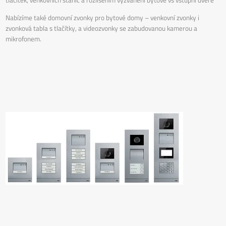
tlačítek, venkovních stanic a rozlišením vyzvánění bytové vs vstupní dveře
Nabízíme také domovní zvonky pro bytové domy – venkovní zvonky i
zvonková tabla s tlačítky, a videozvonky se zabudovanou kamerou a
mikrofonem.