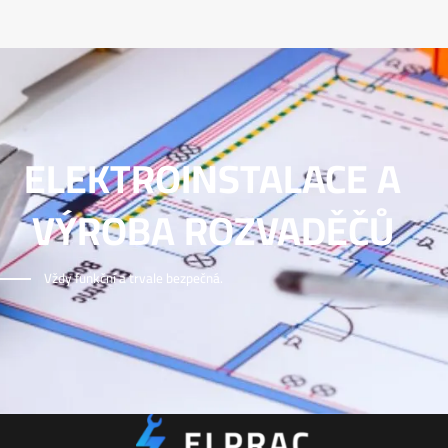
ELEKTROINSTALACE A
VÝROBA ROZVADĚČŮ
Vždy funkční a trvale bezpečná.