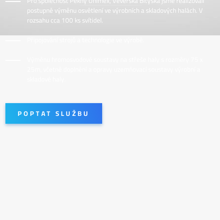
Pro společnost Pěkný Unimex, Veverská Bítýška jsme realizovali
postupně výměnu osvětlení ve výrobních a skladových halách. V
rozsahu cca 100 ks svítidel.
Připojování strojů a technologie ve výrobě.
Výměnu hromosvodové soustavy na střeše haly s rozměry 75 x
25m, včetně doplnění a opravy uzemňovací soustavy výrobní a
skladové haly.
POPTAT SLUŽBU