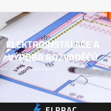
ELEKTROINSTALACE A
VÝROBA ROZVADĚČŮ
Vždy funkční a trvale bezpečná.