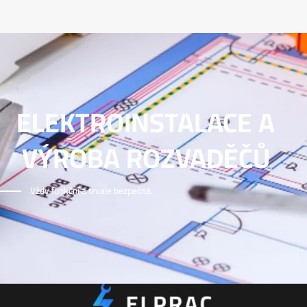
ELEKTROINSTALACE A
VÝROBA ROZVADĚČŮ
Vždy funkční a trvale bezpečná.