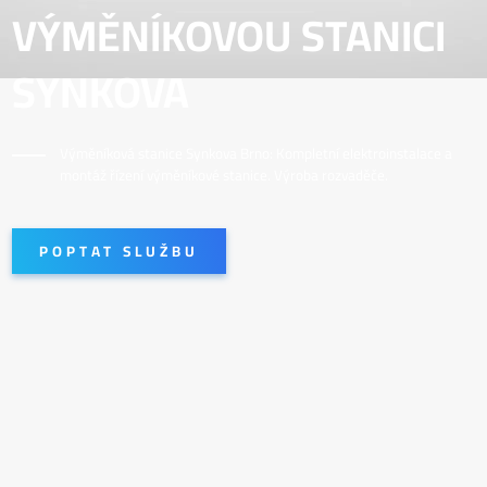
VÝMĚNÍKOVOU STANICI
SYNKOVA
Výměníková stanice Synkova Brno: Kompletní elektroinstalace a
montáž řízení výměníkové stanice. Výroba rozvaděče.
POPTAT SLUŽBU