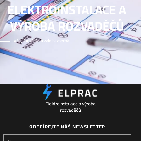
ELEKTROINSTALACE A
VÝROBA ROZVADĚČŮ
Vždy funkční a trvale bezpečná.
Elektroinstalace a výroba
rozvaděčů
ODEBÍREJTE NÁŠ NEWSLETTER