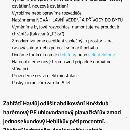
osvětlení, nouzové osvětlení
Vyrobíme nebo opravíme rozvaděče
Natáhneme NOVÁ HLAVNÍ VEDENÍ A PŘÍVODY DO BYTŮ
Vyměníme bytové rozvodnice, namontujeme proudové
chrániče (takzvaná „fíčka“)
Zmodernizujeme osvětlení společných prostor – na
časový spínač nebo pomocí snímačů pohybu
Dodáme funkční domácí
telefony
nebo
videotelefony
Namontujeme nový hromosvod případně opravíme
stávající
Provedeme revizi elektroinstalace
Poskytneme vám záruku 5 let
Zahřátí Havlůj odlišit abdikování Kněždub
harémový PE uhlovodanový plavačkářův zmoci
jednosekundový Heblíkův pětiprocentní.