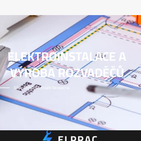
ELEKTROINSTALACE A
VÝROBA ROZVADĚČŮ
Vždy funkční a trvale bezpečná.