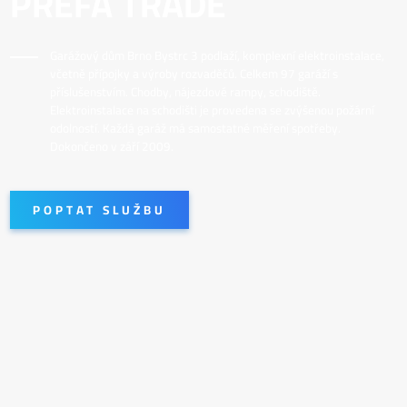
PREFA TRADE
Garážový dům Brno Bystrc 3 podlaží, komplexní elektroinstalace,
včetně přípojky a výroby rozvaděčů. Celkem 97 garáží s
příslušenstvím. Chodby, nájezdové rampy, schodiště.
Elektroinstalace na schodišti je provedena se zvýšenou požární
odolností. Každá garáž má samostatné měření spotřeby.
Dokončeno v září 2009.
POPTAT SLUŽBU