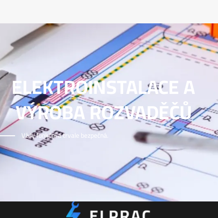
ELEKTROINSTALACE A
VÝROBA ROZVADĚČŮ
Vždy funkční a trvale bezpečná.