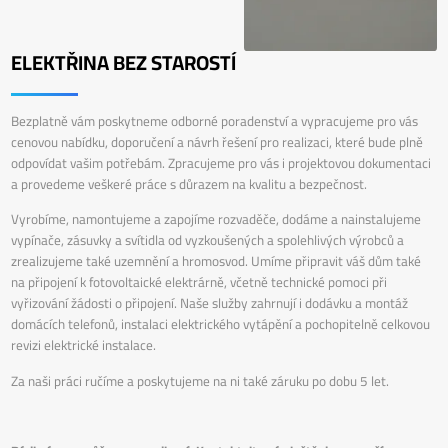
ELEKTŘINA BEZ STAROSTÍ
Bezplatně vám poskytneme odborné poradenství a vypracujeme pro vás
cenovou nabídku, doporučení a návrh řešení pro realizaci, které bude plně
odpovídat vašim potřebám. Zpracujeme pro vás i projektovou dokumentaci
a provedeme veškeré práce s důrazem na kvalitu a bezpečnost.
Vyrobíme, namontujeme a zapojíme rozvaděče, dodáme a nainstalujeme
vypínače, zásuvky a svítidla od vyzkoušených a spolehlivých výrobců a
zrealizujeme také uzemnění a hromosvod. Umíme připravit váš dům také
na připojení k fotovoltaické elektrárně, včetně technické pomoci při
vyřizování žádosti o připojení. Naše služby zahrnují i dodávku a montáž
domácích telefonů, instalaci elektrického vytápění a pochopitelně celkovou
revizi elektrické instalace.
Za naši práci ručíme a poskytujeme na ni také záruku po dobu 5 let.