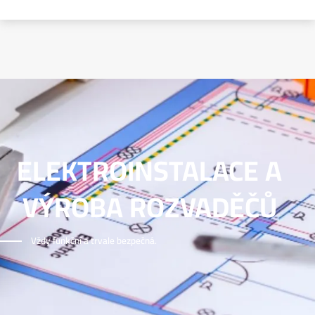
ELEKTROINSTALACE A
VÝROBA ROZVADĚČŮ
Vždy funkční a trvale bezpečná.