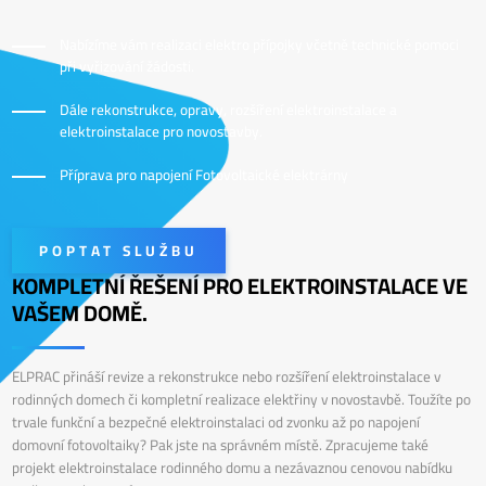
Nabízíme vám realizaci elektro přípojky včetně technické pomoci
při vyřizování žádosti.
Dále rekonstrukce, opravy, rozšíření elektroinstalace a
elektroinstalace pro novostavby.
Příprava pro napojení Fotovoltaické elektrárny
POPTAT SLUŽBU
KOMPLETNÍ ŘEŠENÍ PRO ELEKTROINSTALACE VE
VAŠEM DOMĚ.
ELPRAC přináší revize a rekonstrukce nebo rozšíření elektroinstalace v
rodinných domech či kompletní realizace elektřiny v novostavbě. Toužíte po
trvale funkční a bezpečné elektroinstalaci od zvonku až po napojení
domovní fotovoltaiky? Pak jste na správném místě. Zpracujeme také
projekt elektroinstalace rodinného domu a nezávaznou cenovou nabídku