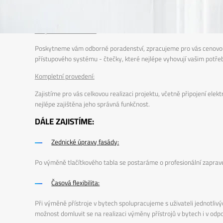
CO PRO VÁS ZAJISTÍME?
Bezplatná konzultace:
Poskytneme vám odborné poradenství, zpracujeme pro vás cenovou n
přístupového systému - čtečky, které nejlépe vyhovují vašim pot
Kompletní provedení:
Zajistíme pro vás celkovou realizaci projektu, včetně připojení ele
nejlépe zajištěna jeho správná funkčnost.
DÁLE ZAJISTÍME:
Zednické úpravy fasády:
Po výměně tlačítkového tabla se postaráme o profesionální zaprave
Časová flexibilita:
Při výměně přístroje v bytech spolupracujeme s uživateli jednotli
možnost domluvit se na realizaci výměny přístrojů v bytech i v odp