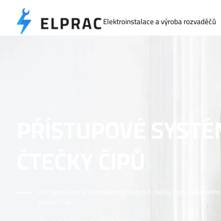
Elektroinstalace a výroba rozvaděčů
PŘÍSTUPOVÉ SYSTÉ
ČTEČKY ČIPŮ
Pro bytové domy montujeme přístupové čtečky čipů s otevřením 
pomocí čipů.