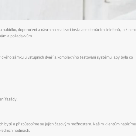
abídku, doporučení a návrh na realizaci instalace domácích telefonů, a / neb
řebám a požadavkům.
ktrického zámku u vstupních dveří a komplexního testování systému, aby byla co
ní fasády.
vých bytů a přizpůsobíme se jejich časovým možnostem. Našim klientům nabízíme
oledních hodinách.