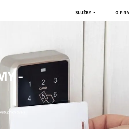
SLUŽBY
O FIR
MY -
vstupních dveří