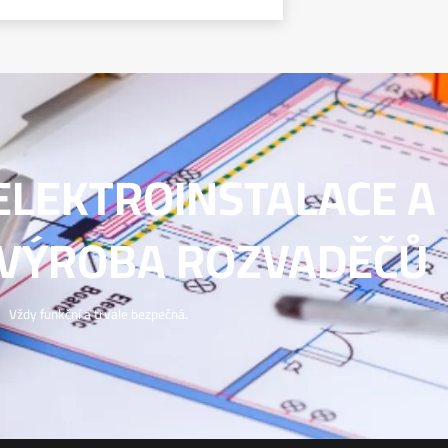
ELEKTROINSTALACE A
VÝROBA ROZVADĚČŮ
Vždy funkční a trvale bezpečná.