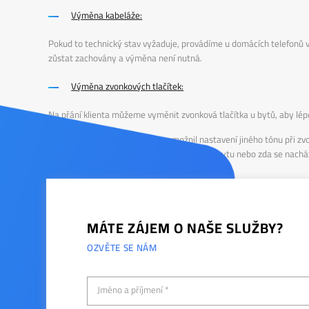
Výměna kabeláže:
Pokud to technický stav vyžaduje, provádíme u domácích telefonů vý
zůstat zachovány a výměna není nutná.
Výměna zvonkových tlačítek:
Na přání klienta můžeme vyměnit zvonková tlačítka u bytů, aby lé
Systém bude zapojen tak, aby umožnil nastavení jiného tónu při zv
přicházející návštěvník zvoní již u vstupu do bytu nebo zda se nachá
MÁTE ZÁJEM O NAŠE SLUŽBY?
OZVĚTE SE NÁM
Jméno a příjmení *