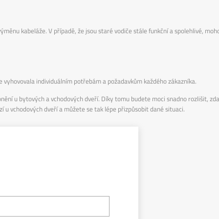
měnu kabeláže. V případě, že jsou staré vodiče stále funkční a spolehlivé, moh
pe vyhovovala individuálním potřebám a požadavkům každého zákazníka.
onění u bytových a vchodových dveří. Díky tomu budete moci snadno rozlišit, zd
zí u vchodových dveří a můžete se tak lépe přizpůsobit dané situaci.