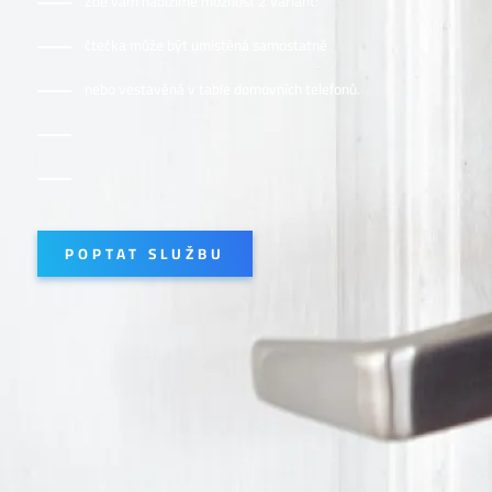
Zde vám nabízíme možnost 2 variant:
čtečka může být umístěná samostatně
nebo vestavěná v table domovních telefonů.
POPTAT SLUŽBU
CO VŠECHNO UMÍME?
AGRO TUŘANY