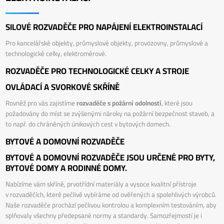
SILOVÉ ROZVADĚČE PRO NAPÁJENÍ ELEKTROINSTALACÍ
Pro kancelářské objekty, průmyslové objekty, provozovny, průmyslové a
technologické celky, elektroměrové.
ROZVADĚČE PRO TECHNOLOGICKÉ CELKY A STROJE
OVLÁDACÍ A SVORKOVÉ SKŘÍNĚ
Rovněž pro vás zajistíme
rozvaděče s požární odolností
, které jsou
požadovány do míst se zvýšenými nároky na požární bezpečnost staveb, a
to např. do chráněných únikových cest v bytových domech.
BYTOVÉ A DOMOVNÍ ROZVADĚČE
BYTOVÉ A DOMOVNÍ ROZVADĚČE JSOU URČENÉ PRO BYTY,
BYTOVÉ DOMY A RODINNÉ DOMY.
Nabízíme vám skříně, prvotřídní materiály a vysoce kvalitní přístroje
v rozvaděčích, které pečlivě vybíráme od ověřených a spolehlivých výrobců.
Naše rozvaděče prochází pečlivou kontrolou a komplexním testováním, aby
splňovaly všechny předepsané normy a standardy. Samozřejmostí je i