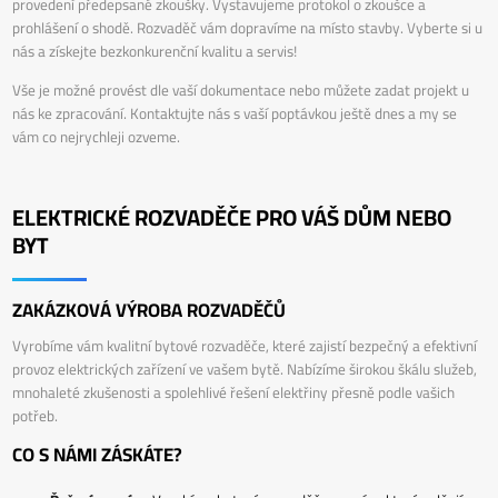
provedení předepsané zkoušky. Vystavujeme protokol o zkoušce a
prohlášení o shodě. Rozvaděč vám dopravíme na místo stavby. Vyberte si u
nás a získejte bezkonkurenční kvalitu a servis!
Vše je možné provést dle vaší dokumentace nebo můžete zadat projekt u
nás ke zpracování. Kontaktujte nás s vaší poptávkou ještě dnes a my se
vám co nejrychleji ozveme.
ELEKTRICKÉ ROZVADĚČE PRO VÁŠ DŮM NEBO
BYT
ZAKÁZKOVÁ VÝROBA ROZVADĚČŮ
Vyrobíme vám kvalitní bytové rozvaděče, které zajistí bezpečný a efektivní
provoz elektrických zařízení ve vašem bytě. Nabízíme širokou škálu služeb,
mnohaleté zkušenosti a spolehlivé řešení elektřiny přesně podle vašich
potřeb.
CO S NÁMI ZÁSKÁTE?