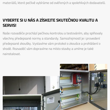
materiálů, které pečlivě vybíráme od ověřených a spolehlivých dodavatelů.
VYBERTE SI U NÁS A ZÍSKEJTE SKUTEČNOU KVALITU A
SERVIS!
Naše rozvaděče prochází pečlivou kontrolou a testováním, aby splňovaly
všechny předepsané normy a standardy. Samozřejmostí je i provedení
předepsané zkoušky. Vystavíme vám protokol o zkoušce a prohlášení o
shodě. Rozvaděč vám dopravíme na místo stavby a umíme je také
nainstalovat.