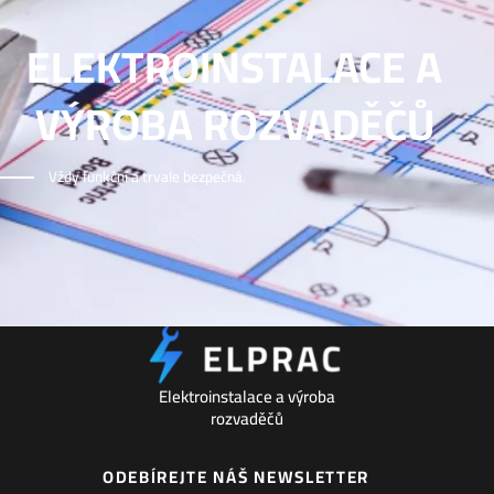
ELEKTROINSTALACE A
VÝROBA ROZVADĚČŮ
Vždy funkční a trvale bezpečná.
Elektroinstalace a výroba
rozvaděčů
ODEBÍREJTE NÁŠ NEWSLETTER