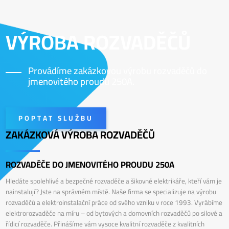
VÝROBA ROZVADĚČŮ
Provádíme zakázkovou výrobu rozvaděčů do
jmenovitého proudu 250A.
POPTAT SLUŽBU
ZAKÁZKOVÁ VÝROBA ROZVADĚČŮ
ROZVADĚČE DO JMENOVITÉHO PROUDU 250A
Hledáte spolehlivé a bezpečné rozvaděče a šikovné elektrikáře, kteří vám je
nainstalují? Jste na správném místě. Naše firma se specializuje na výrobu
rozvaděčů a elektroinstalační práce od svého vzniku v roce 1993. Vyrábíme
elektrorozvaděče na míru – od bytových a domovních rozvaděčů po silové a
řídicí rozvaděče. Přinášíme vám vysoce kvalitní rozvaděče z kvalitních