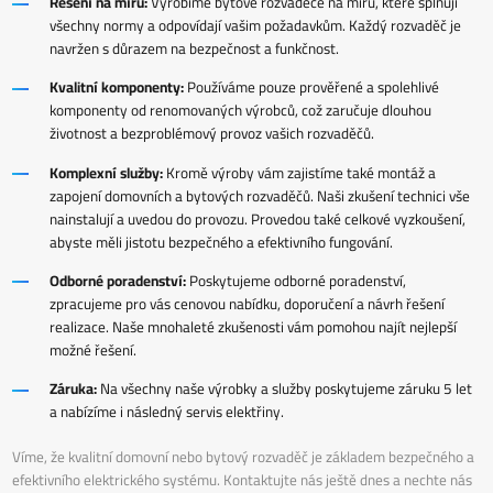
Řešení na míru:
Vyrobíme bytové rozvaděče na míru, které splňují
všechny normy a odpovídají vašim požadavkům. Každý rozvaděč je
navržen s důrazem na bezpečnost a funkčnost.
Kvalitní komponenty:
Používáme pouze prověřené a spolehlivé
komponenty od renomovaných výrobců, což zaručuje dlouhou
životnost a bezproblémový provoz vašich rozvaděčů.
Komplexní služby:
Kromě výroby vám zajistíme také montáž a
zapojení domovních a bytových rozvaděčů. Naši zkušení technici vše
nainstalují a uvedou do provozu. Provedou také celkové vyzkoušení,
abyste měli jistotu bezpečného a efektivního fungování.
Odborné poradenství:
Poskytujeme odborné poradenství,
zpracujeme pro vás cenovou nabídku, doporučení a návrh řešení
realizace. Naše mnohaleté zkušenosti vám pomohou najít nejlepší
možné řešení.
Záruka:
Na všechny naše výrobky a služby poskytujeme záruku 5 let
a nabízíme i následný servis elektřiny.
Víme, že kvalitní domovní nebo bytový rozvaděč je základem bezpečného a
efektivního elektrického systému. Kontaktujte nás ještě dnes a nechte nás