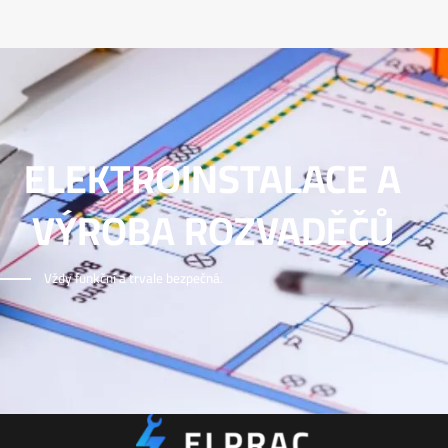
ELEKTROINSTALACE A
VÝROBA ROZVADĚČŮ
Vždy funkční a trvale bezpečná.