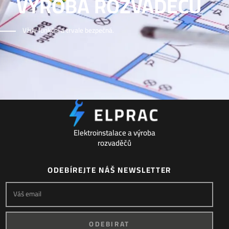
VÝROBA ROZVADĚČŮ
Vždy funkční a trvale bezpečná.
Elektroinstalace a výroba
rozvaděčů
ODEBÍREJTE NÁŠ NEWSLETTER
Váš email