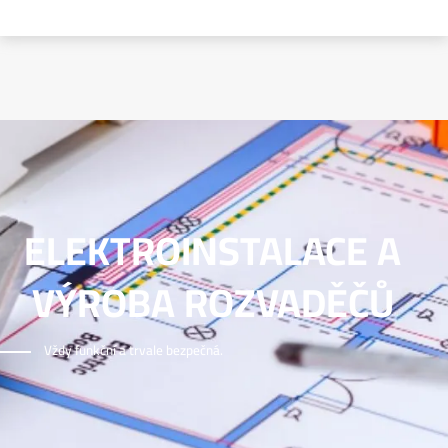
ELEKTROINSTALACE A
VÝROBA ROZVADĚČŮ
Vždy funkční a trvale bezpečná.